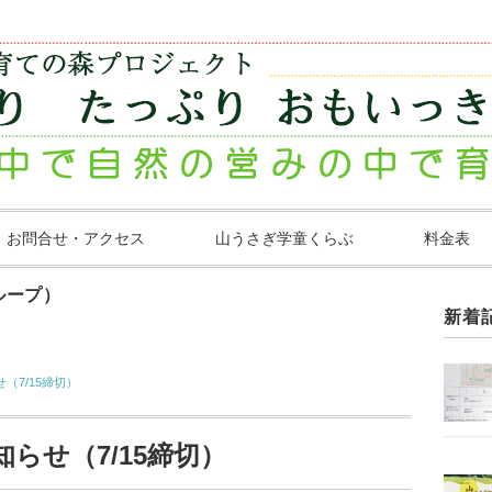
お問合せ・アクセス
山うさぎ学童くらぶ
料金表
ループ）
新着
（7/15締切）
知らせ（7/15締切）