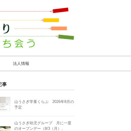
法人情報
記事
山うさぎ学童くらぶ 2026年8月の
予定
山うさぎ幼児グループ 月に一度
のオープンデー（8/3（月）、