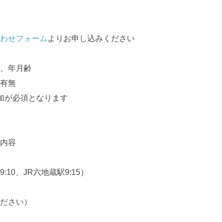
わせフォーム
よりお申し込みください
、年月齢
有無
加が必須となります
内容
0、JR六地蔵駅9:15）
ださい）