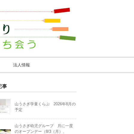
法人情報
記事
山うさぎ学童くらぶ 2026年8月の
予定
山うさぎ幼児グループ 月に一度
のオープンデー（8/3（月）、